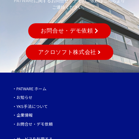
PATWAREに関するお問合せ・デモのご依頼はこちらより
ご連絡ください。
お問合せ・デモ依頼
アクロソフト株式会社
・
PATWARE ホーム
・
お知らせ
・
YKS手法について
・
企業情報
・
お問合せ・デモ依頼
・
サービスを利用する