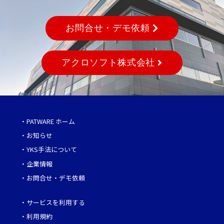
お問合せ・デモ依頼
アクロソフト株式会社
・
PATWARE ホーム
・
お知らせ
・
YKS手法について
・
企業情報
・
お問合せ・デモ依頼
・
サービスを利用する
・
利用規約