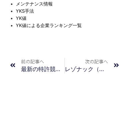
メンテナンス情報
YKS手法
YK値
YK値による企業ランキング一覧
前の記事へ
次の記事へ
最新の特許競争力指標（ＹＫ値）による企業ランキング／2023年12月度
レゾナック（主要株主：レゾナック HD）が感光性フィルムに関する特許権侵害訴訟を深セン市中級人民法院にて提起