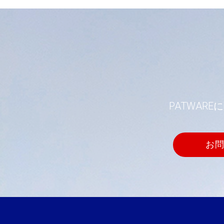
PATWA
お