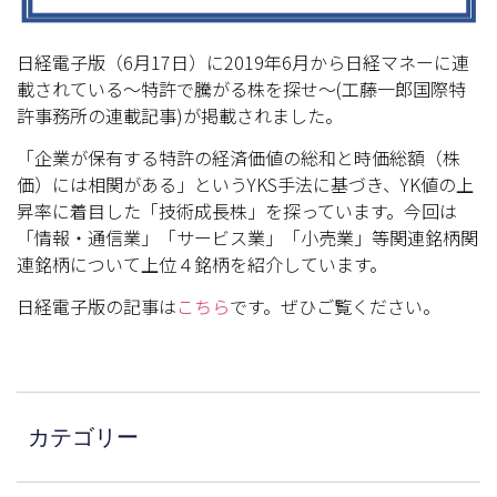
日経電子版（6月17日）に2019年6月から日経マネーに連
載されている～特許で騰がる株を探せ～(工藤一郎国際特
許事務所の連載記事)が掲載されました。
「企業が保有する特許の経済価値の総和と時価総額（株
価）には相関がある」というYKS手法に基づき、YK値の上
昇率に着目した「技術成長株」を探っています。今回は
「情報・通信業」「サービス業」「小売業」等関連銘柄関
連銘柄について上位４銘柄を紹介しています。
日経電子版の記事は
こちら
です。ぜひご覧ください。
カテゴリー