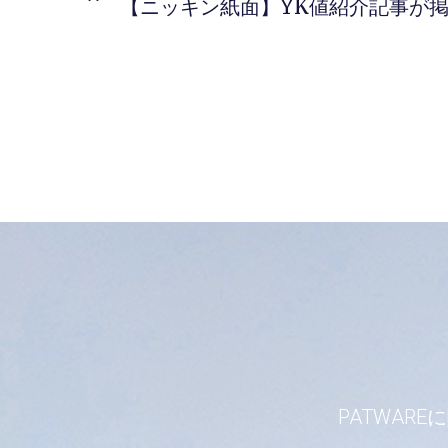
【ニッキン紙面】YK値紹介記事が
PATWA