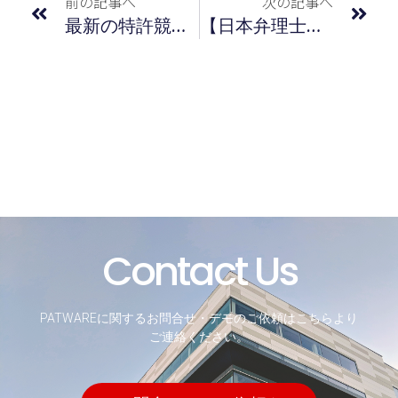
前の記事へ
次の記事へ
最新の特許競争力指標（ＹＫ値）による企業ランキング／2023年1月度
【日本弁理士会様主催】研修会にて講演を行いました
Contact Us
PATWAREに関するお問合せ・デモのご依頼はこちらより
ご連絡ください。