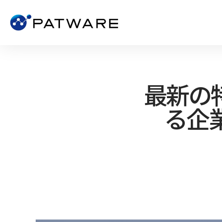
最新の
る企業