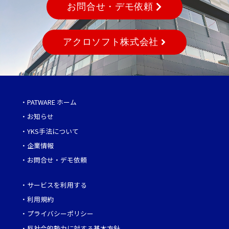
お問合せ・デモ依頼
アクロソフト株式会社
・
PATWARE ホーム
・
お知らせ
・
YKS手法について
・
企業情報
・
お問合せ・デモ依頼
・
サービスを利用する
・
利用規約
・
プライバシーポリシー
・
反社会的勢力に対する基本方針