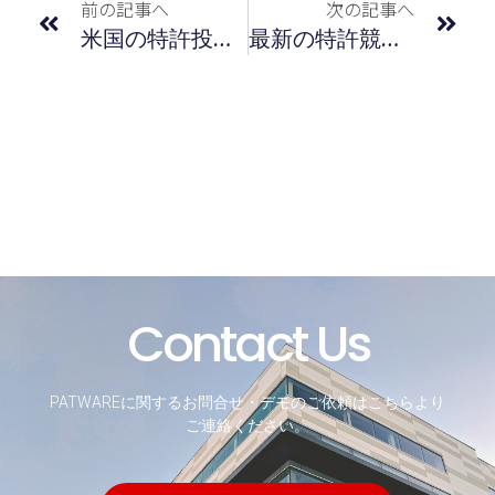
前の記事へ
次の記事へ
米国の特許投資度指標「US-YK3値」を開発
最新の特許競争力指標（ＹＫ値）による企業ランキング／2026年5月度
Contact Us
PATWAREに関するお問合せ・デモのご依頼はこちらより
ご連絡ください。