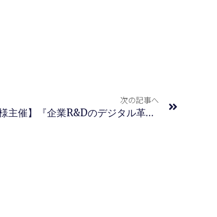
次の記事へ
【アイ・ピー・ファイン様主催】『企業R&Dのデジタル革命「知財DXとAI」』に登壇しました。