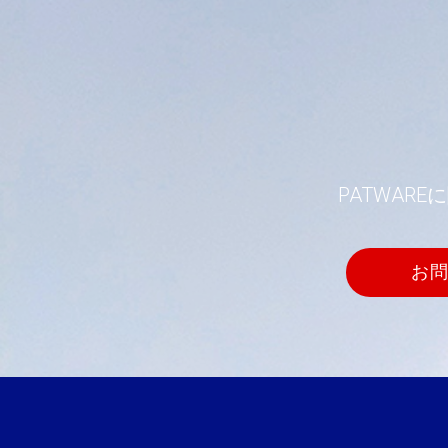
PATWA
お