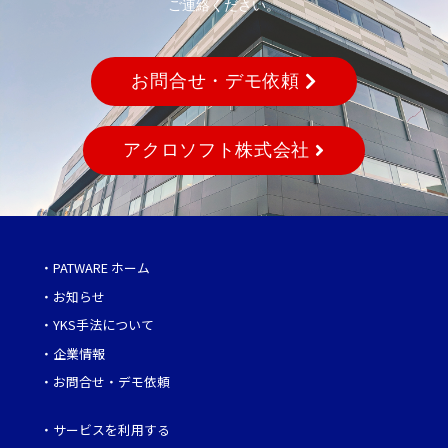
ご連絡ください。
お問合せ・デモ依頼
アクロソフト株式会社
・
PATWARE ホーム
・
お知らせ
・
YKS手法について
・
企業情報
・
お問合せ・デモ依頼
・
サービスを利用する