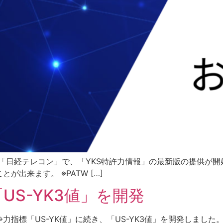
する「日経テレコン」で、「YKS特許力情報」の最新版の提供が
出来ます。 ※PATW […]
US-YK3値」を開発
指標「US-YK値」に続き、「US-YK3値」を開発しました