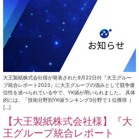
大王製紙株式会社様が発表された9月22日付『大王グルー
プ統合レポート2023』に大王グループの強みとして競争優
位性を述べられている中で、YK値が用いられました。 具体
的には、「技術分野別YK値ランキング3分野で１位獲得（
[…]
【大王製紙株式会社様】『大
王グループ統合レポート