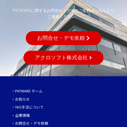
PATWAREに関するお問合せ・デモのご依頼はこちらより
ご連絡ください。
お問合せ・デモ依頼
アクロソフト株式会社
・
PATWARE ホーム
・
お知らせ
・
YKS手法について
・
企業情報
・
お問合せ・デモ依頼