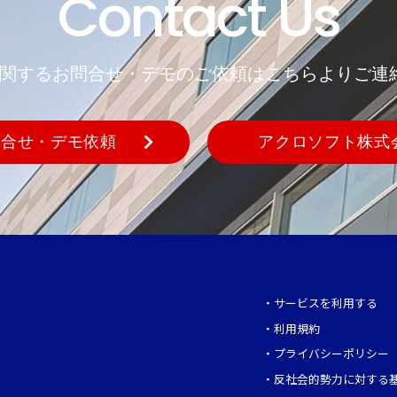
Contact Us
REに関するお問合せ・デモのご依頼はこちらよりご連
問合せ・デモ依頼
アクロソフト株式
・
サービスを利用する
・
利用規約
・
プライバシーポリシー
・
反社会的勢力に対する