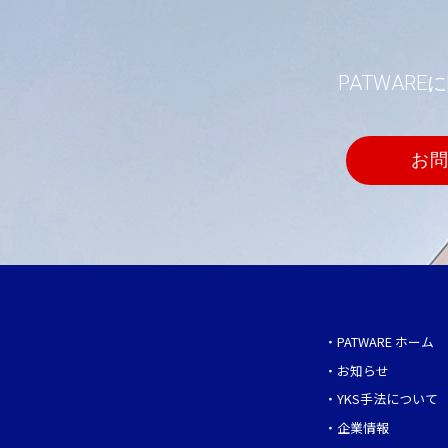
PATWA
お
・
PATWARE ホーム
・
お知らせ
・
YKS手法について
・
企業情報