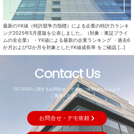
最新のYK値（特許競争力指標）による企業の特許力ランキ
ング2025年5月度版を公表しました。（対象：東証プライ
ムの全企業） ・YK値による最新の企業ランキング ・過去6
か月および12か月を対象としたYK値成長率 をご確認 […]
Contact Us
PATWAREに関するお問合せ・デモのご依頼はこちらより
ご連絡ください。
お問合せ・デモ依頼