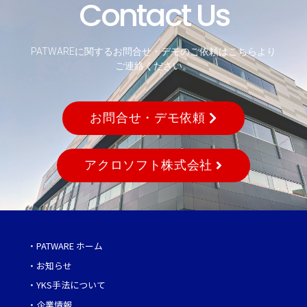
Contact Us
PATWAREに関するお問合せ・デモのご依頼はこちらより
ご連絡ください。
お問合せ・デモ依頼
アクロソフト株式会社
・
PATWARE ホーム
・
お知らせ
・
YKS手法について
・
企業情報