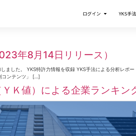
ログイン
YKS手
23年8月14日リリース）
を追加しました。 YKS特許力情報を収録 YKS手法による分析レポ
ンテンツ」 […]
ＹＫ値）による企業ランキング／