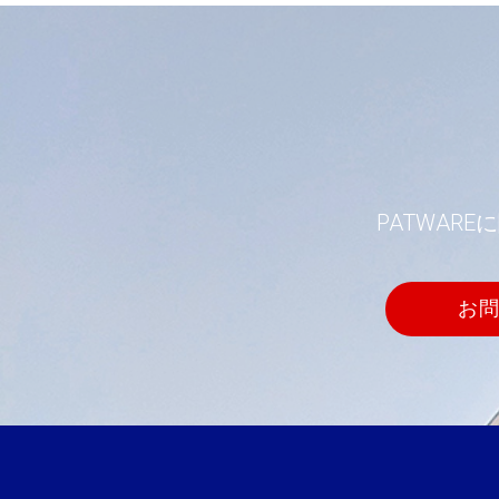
PATWA
お