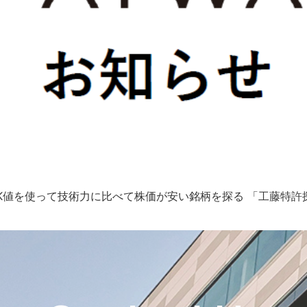
て、YK値を使って技術力に比べて株価が安い銘柄を探る 「工藤特