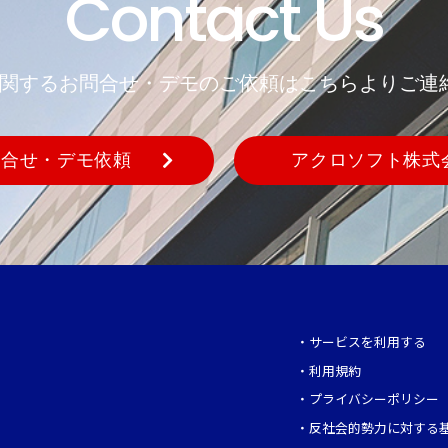
Contact Us
REに関するお問合せ・デモのご依頼はこちらよりご連
問合せ・デモ依頼
アクロソフト株式
・
サービスを利用する
・
利用規約
・
プライバシーポリシー
・
反社会的勢力に対する