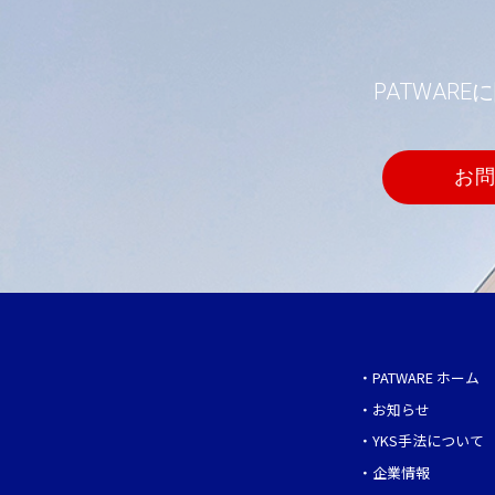
PATWA
お
・
PATWARE ホーム
・
お知らせ
・
YKS手法について
・
企業情報