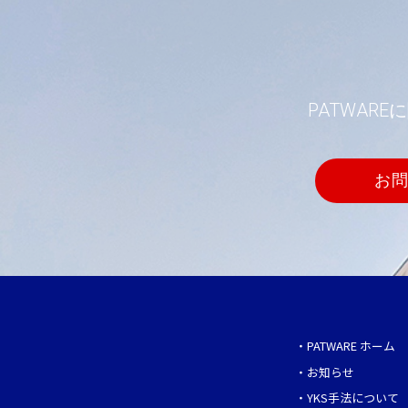
PATWA
お
・
PATWARE ホーム
・
お知らせ
・
YKS手法について