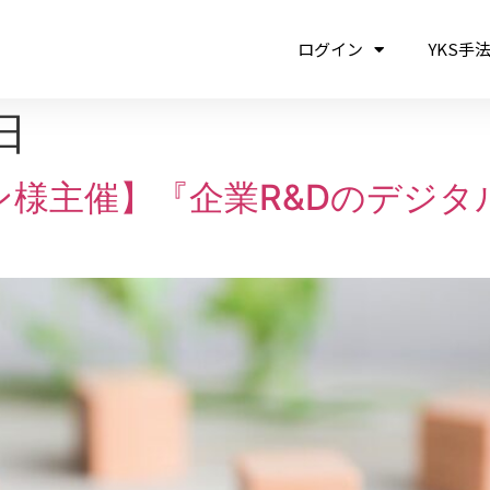
ログイン
YKS手
日
様主催】『企業R&Dのデジタ
。